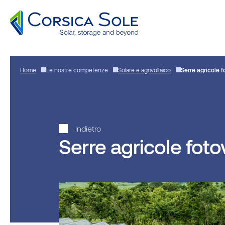
Vai
al
Home
Le nostre competenze
Solare e agrivoltaico
Serre agricole f
contenuto
Indietro
Serre agricole foto