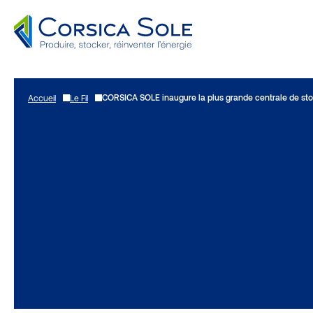
Aller
au
CORSICA SOLE inaugure la plus grande centrale de s
Accueil
Le Fil
contenu