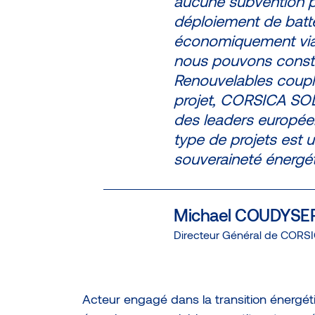
aucune subvention p
déploiement de batte
économiquement viab
nous pouvons constr
Renouvelables coupl
projet, CORSICA SOLE
des leaders européen
type de projets est u
souveraineté énergét
Michael COUDYSE
Directeur Général de CORS
Acteur engagé dans la transition énerg