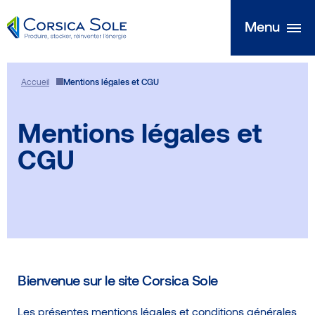
Fermer
Menu
Menu
Aller
Nous découvrir
au
Accueil
Mentions légales et CGU
contenu
Nos expertises
Mentions légales et
CGU
Au plus près des territoires
Nos réalisations
Le Fil
Bienvenue sur le site Corsica Sole
Nous rejoindre
Les présentes mentions légales et conditions générales