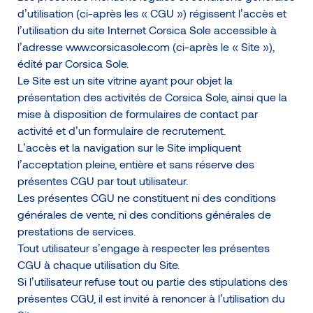
d’utilisation (ci-après les « CGU ») régissent l’accès et
l’utilisation du site Internet Corsica Sole accessible à
Accueil
l’adresse www.corsicasole.com (ci-après le « Site »),
édité par Corsica Sole.
Nous contacter
Le Site est un site vitrine ayant pour objet la
Rechercher
présentation des activités de Corsica Sole, ainsi que la
mise à disposition de formulaires de contact par
FR
EN
IT
activité et d’un formulaire de recrutement.
L’accès et la navigation sur le Site impliquent
l’acceptation pleine, entière et sans réserve des
présentes CGU par tout utilisateur.
Les présentes CGU ne constituent ni des conditions
générales de vente, ni des conditions générales de
prestations de services.
Tout utilisateur s’engage à respecter les présentes
Mentions légales et CGU
CGU à chaque utilisation du Site.
Politique de protection des données et Cookies
Si l’utilisateur refuse tout ou partie des stipulations des
présentes CGU, il est invité à renoncer à l’utilisation du