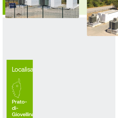
Accueil
Nous contacter
Rechercher
FR
EN
IT
Localisation
Mentions légales et CGU
Prato-
Politique de protection des données et Cookies
di-
Giovellina,