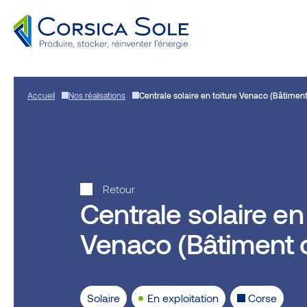
Aller
au
Accueil
Nos réalisations
Centrale solaire en toiture Venaco (Bâtiment 
contenu
Retour
Centrale solaire en
Venaco (Bâtiment o
Solaire
En exploitation
Corse