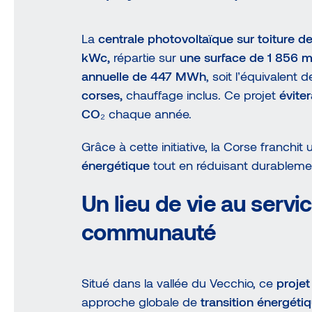
La
centrale photovoltaïque sur toiture 
kWc,
répartie sur
une surface de 1 856 m
annuelle de 447 MWh
, soit l’équivalent d
corses,
chauffage inclus. Ce projet
évite
CO₂
chaque année.
Grâce à cette initiative, la Corse franchi
énergétique
tout en réduisant durableme
Un lieu de vie au servic
communauté
Situé dans la vallée du Vecchio, ce
projet
approche globale de
transition énergét