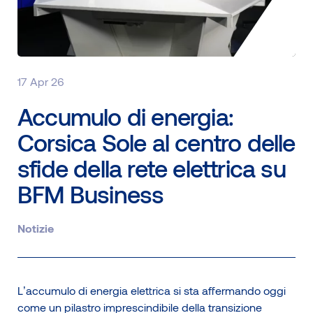
Home
Contattaci
17 Apr 26
Cerca
Accumulo di energia:
IT
EN
FR
Corsica Sole al centro delle
sfide della rete elettrica su
BFM Business
Notizie
Note legali e CGU
Informativa sulla protezione dei dati e sui cookie
L’accumulo di energia elettrica si sta affermando oggi
come un pilastro imprescindibile della transizione