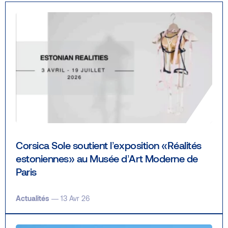
Accueil
Nous contacter
Rechercher
FR
EN
IT
Corsica Sole soutient l’exposition «Réalités
estoniennes» au Musée d’Art Moderne de
Paris
Mentions légales et CGU
Politique de protection des données et Cookies
Actualités
— 13 Avr 26